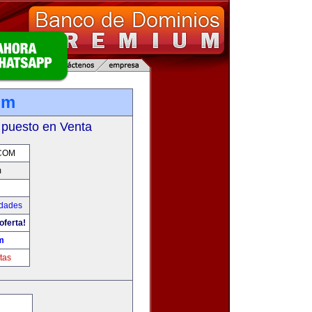
om
 puesto en Venta
.COM
m
udades
oferta!
m
tas