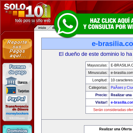
e-brasilia.c
El dueño de este dominio lo ha
Mayusculas:
E-BRASILIA
Minusculas:
e-brasilia.co
Longitud:
10 caracteres
Categorias:
PaÃ­ses y Ci
Precio:
Realizar una 
Visitar!
e-brasilia.co
Serán consideradas ofer
Realizar una Oferta