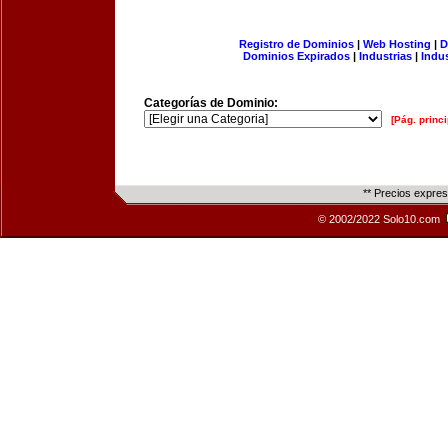
Registro de Dominios
|
Web Hosting
|
D
Dominios Expirados
|
Industrias
|
Indu
Categorías de Dominio:
[Pág. princi
** Precios expre
© 2002/2022 Solo10.com