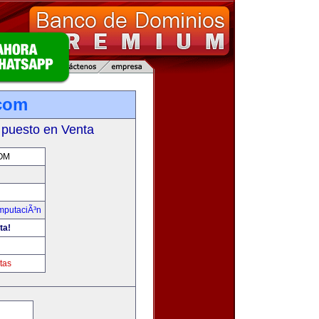
com
 puesto en Venta
OM
omputaciÃ³n
ta!
m
tas