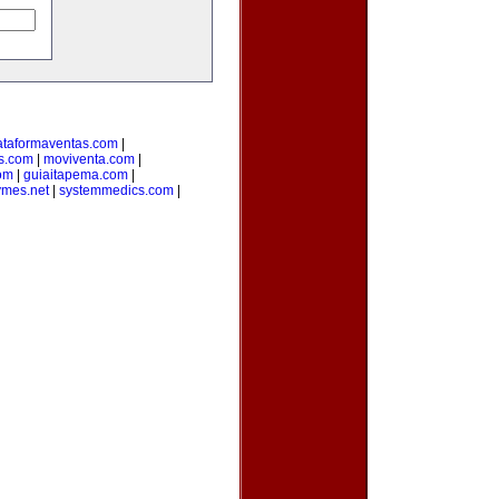
ataformaventas.com
|
s.com
|
moviventa.com
|
com
|
guiaitapema.com
|
ymes.net
|
systemmedics.com
|