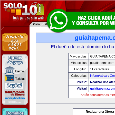
guiaitapema.
El dueño de este dominio lo ha
Mayusculas:
GUIAITAPEMA.C
Minusculas:
guiaitapema.com
Longitud:
11 caracteres
Categorias:
InformÃ¡tica y C
Precio:
Realizar una ofer
Visitar!
guiaitapema.co
Serán consideradas ofer
Realizar una Oferta