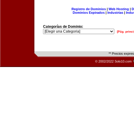
Registro de Dominios
|
Web Hosting
|
D
Dominios Expirados
|
Industrias
|
Indu
Categorías de Dominio:
[Pág. princi
** Precios expre
© 2002/2022 Solo10.com