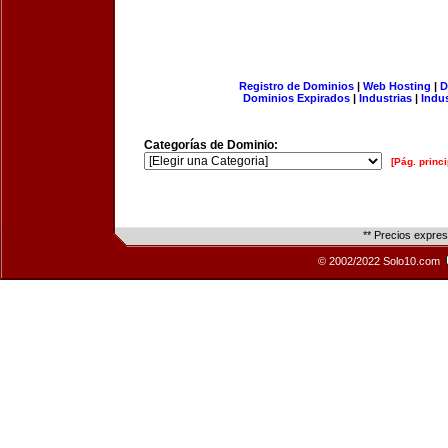
Registro de Dominios
|
Web Hosting
|
D
Dominios Expirados
|
Industrias
|
Indu
Categorías de Dominio:
[Pág. princi
** Precios expre
© 2002/2022 Solo10.com