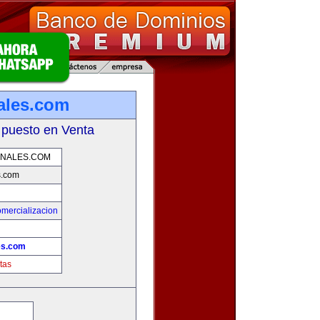
ales.com
 puesto en Venta
NALES.COM
s.com
mercializacion
es.com
tas