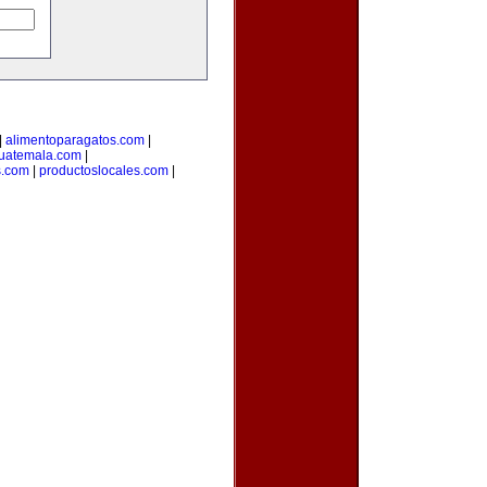
|
alimentoparagatos.com
|
uatemala.com
|
s.com
|
productoslocales.com
|