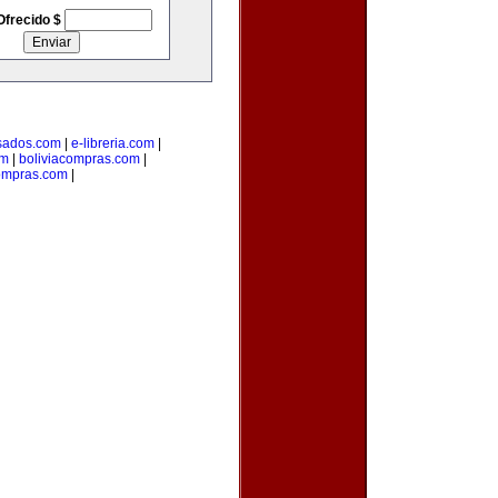
Ofrecido $
sados.com
|
e-libreria.com
|
om
|
boliviacompras.com
|
ompras.com
|