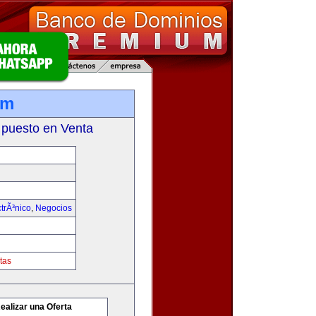
om
 puesto en Venta
trÃ³nico
,
Negocios
tas
ealizar una Oferta