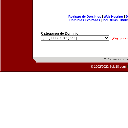
Registro de Dominios
|
Web Hosting
|
D
Dominios Expirados
|
Industrias
|
Indu
Categorías de Dominio:
[Pág. princi
** Precios expre
© 2002/2022 Solo10.com