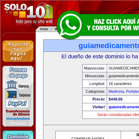
guiamedicament
El dueño de este dominio lo ha
Mayusculas:
GUIAMEDICAME
Minusculas:
guiamedicamento
Longitud:
16 caracteres
Categorias:
Medicina
,
Portale
Precio:
$449.00
Visitar!
guiamedicament
Serán consideradas ofer
R