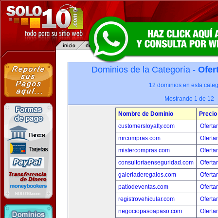
Dominios de la Categoría -
Ofer
12 dominios en esta categ
Mostrando 1 de 12
Nombre de Dominio
Precio
customersloyalty.com
Oferta
mrcompras.com
Oferta
mistercompras.com
Oferta
consultoriaenseguridad.com
Oferta
galeriaderegalos.com
Oferta
patiodeventas.com
Oferta
registrovehicular.com
Oferta
negociopasoapaso.com
Oferta