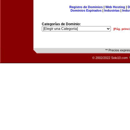
Registro de Dominios
|
Web Hosting
|
D
Dominios Expirados
|
Industrias
|
Indu
Categorías de Dominio:
[Pág. princi
** Precios expre
© 2002/2022 Solo10.com